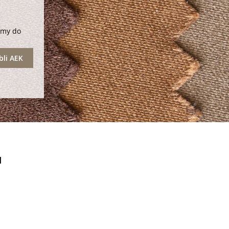
amy do
li AEK
u