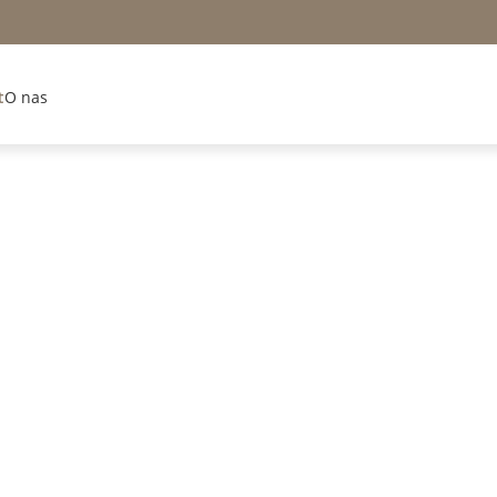
t
O nas