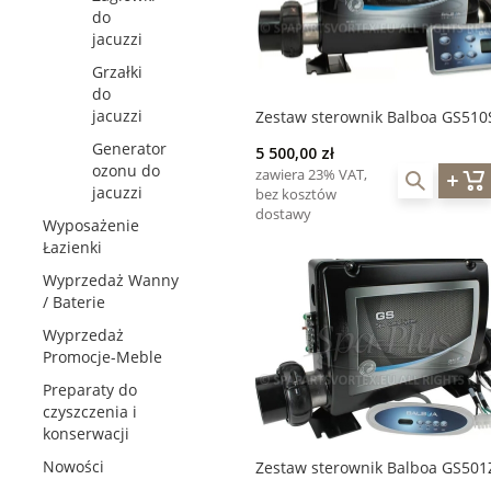
do
jacuzzi
Grzałki
do
jacuzzi
Zestaw sterownik Balboa GS510
wyświetlacz VL701S
Generator
5 500,00 zł
ozonu do
zawiera 23% VAT,
jacuzzi
bez kosztów
dostawy
Wyposażenie
Łazienki
Wyprzedaż Wanny
/ Baterie
Wyprzedaż
Promocje-Meble
Preparaty do
czyszczenia i
konserwacji
Nowości
Zestaw sterownik Balboa GS501
grzałka 3kW + wyświetlacz mały