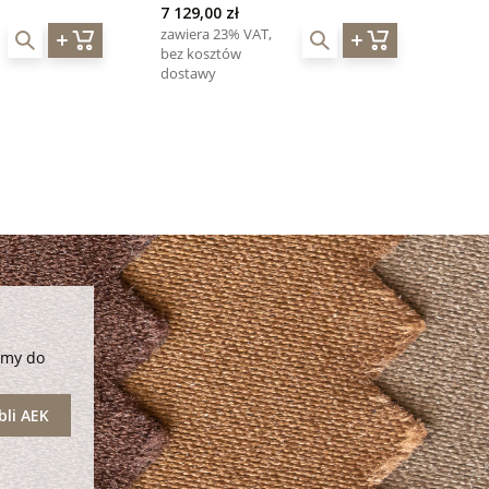
7 129,00 zł
zawiera 23% VAT,
bez kosztów
dostawy
amy do
li AEK