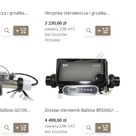
za i grzałka
Skrzynka sterownicza i grzałka
3 kW)
Balboa BP200 UX (2 kW)
3 230,00 zł
zawiera 23% VAT,
bez kosztów
dostawy
 Balboa GS100
Zestaw sterownik Balboa BP200G1 +
wyświetlacz VL401
wyświetlacz TP400
4 499,00 zł
zawiera 23% VAT,
bez kosztów