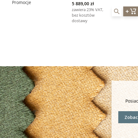
Promocje
5 889,00 zł
panel dotykowy
zawiera 23% VAT,
bez kosztów
dostawy
Posia
Zobacz