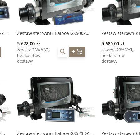
SZ +
Zestaw sterownik Balboa GS500Z
Zestaw sterownik
grzałka 2,0 kW + wyświetlacz VL403
grzałka 3,0 kW + 
5 678,00 zł
5 680,00 zł
zawiera 23% VAT,
zawiera 23% VAT,
bez kosztów
bez kosztów
dostawy
dostawy
Z
Zestaw sterownik Balboa GS523DZ +
Zestaw sterownik
wyświetlacz VL801D
grzałka 3Kw + wyś