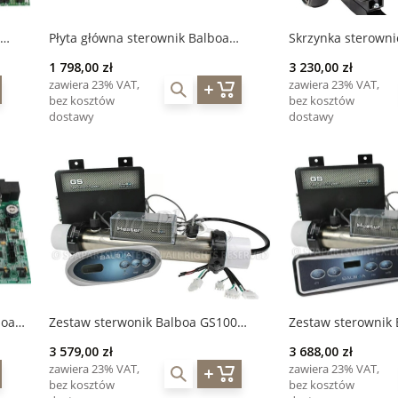
Płyta główna sterownik Balboa
Skrzynka sterownic
BP200UX 2.0KW PCB
Balboa BP200UX (
1 798,00 zł
3 230,00 zł
zawiera 23% VAT,
zawiera 23% VAT,
bez kosztów
bez kosztów
dostawy
dostawy
boa
Zestaw sterwonik Balboa GS100
Zestaw sterownik
grzałka 2,0 kW + wyświetlacz TS-
grzałka 2,0 kW + 
3 579,00 zł
3 688,00 zł
VL201
zawiera 23% VAT,
zawiera 23% VAT,
bez kosztów
bez kosztów