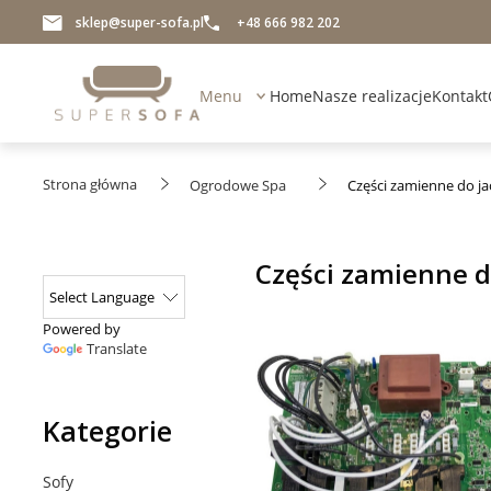
sklep@super-sofa.pl
+48 666 982 202
Menu
Home
Nasze realizacje
Kontakt
Strona główna
Ogrodowe Spa
Części zamienne do ja
Części zamienne d
Powered by
Translate
Kategorie
Sofy