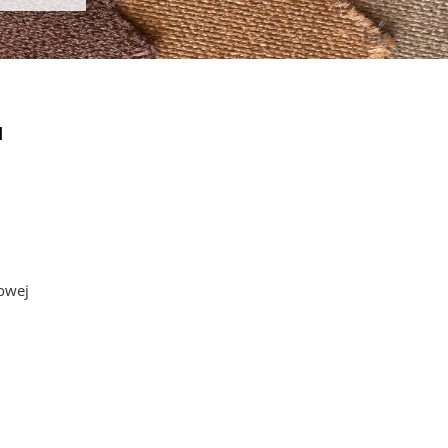
u
owej