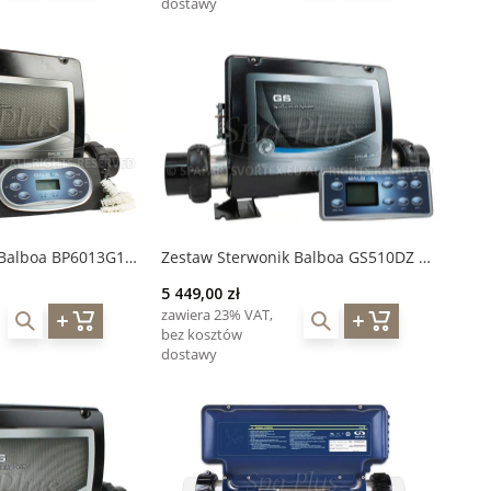
dostawy
 Balboa BP6013G1 +
Zestaw Sterwonik Balboa GS510DZ +
wyświetlacz VL801D
5 449,00 zł
zawiera 23% VAT,
bez kosztów
dostawy