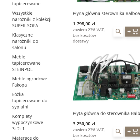
tapicerowane
Wszystkie
Płyna główna sterownika Balboa
narożniki z kolekcji
BP200UX 3,0 kW
1 798,00 zł
SUPER-SOFA
zawiera 23% VAT,
Klasyczne
bez kosztów
dostawy
narożniki do
salonu
Meble
tapicerowane
STEINPOL
Meble ogrodowe
Fakopa
Łóżka
tapicerowane do
sypialni
Płyta główna do sterownika Bal
Komplety
BP2100G1
wypoczynkowe
3 250,00 zł
3+2+1
zawiera 23% VAT,
bez kosztów
Materace do