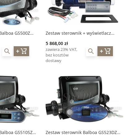
 Balboa GS500Z
Zestaw sterownik + wyświetlacz
Mini panel dotykowy
Gecko IN.YE 5 / IN.K8
5 868,00 zł
zawiera 23% VAT,
bez kosztów
dostawy
 Balboa GS510SZ
Zestaw sterownik Balboa GS523DZ
wietlacz TS-VL700
grzałka 3kW + wyświetlacz TS-VL802