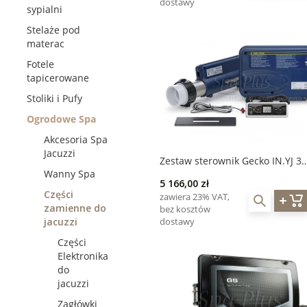
dostawy
sypialni
Stelaże pod
materac
Fotele
tapicerowane
Stoliki i Pufy
Ogrodowe Spa
Akcesoria Spa
Jacuzzi
Zestaw sterownik Gecko IN.YJ 3
Wanny Spa
grzałka 2Kw / wyświetlacz IN.K3
5 166,00 zł
Części
zawiera 23% VAT,
zamienne do
bez kosztów
dostawy
jacuzzi
Części
Elektronika
do
jacuzzi
Zagłówki