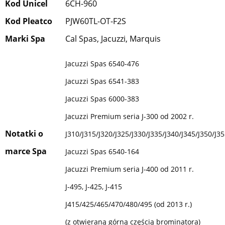
Kod Unicel
6CH-960
Kod Pleatco
PJW60TL-OT-F2S
Marki Spa
Cal Spas, Jacuzzi, Marquis
Jacuzzi Spas 6540-476
Jacuzzi Spas 6541-383
Jacuzzi Spas 6000-383
Jacuzzi Premium seria J-300 od 2002 r.
Notatki o
J310/J315/J320/J325/J330/J335/J340/J345/J350/J35
marce Spa
Jacuzzi Spas 6540-164
Jacuzzi Premium seria J-400 od 2011 r.
J-495, J-425, J-415
J415/425/465/470/480/495 (od 2013 r.)
(z otwieraną górną częścią brominatora)