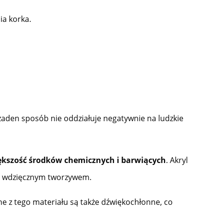
ia korka.
żaden sposób nie oddziałuje negatywnie na ludzkie
większość środków chemicznych i barwiących
. Akryl
dzo wdzięcznym tworzywem.
e z tego materiału są także dźwiękochłonne, co