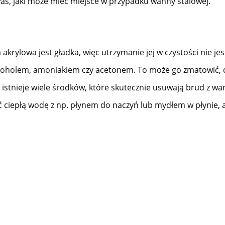
łas, jaki może mieć miejsce w przypadku wanny stalowej.
krylowa jest gładka, więc utrzymanie jej w czystości nie jes
oholem, amoniakiem czy acetonem. To może go zmatowić, co 
u istnieje wiele środków, które skutecznie usuwają brud z w
ć ciepłą wodę z np. płynem do naczyń lub mydłem w płynie, 