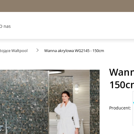
O nas
ojące Waltpool
Wanna akrylowa WG2145 - 150cm
Wann
150c
Producent: