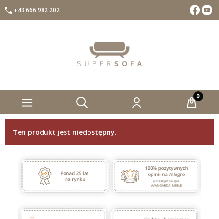
+48 666 982 202
Facebook
Insta
Ten produkt jest niedostępny.