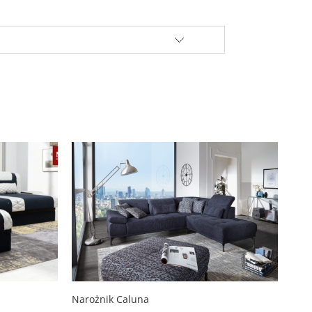
Narożnik Caluna
Zes