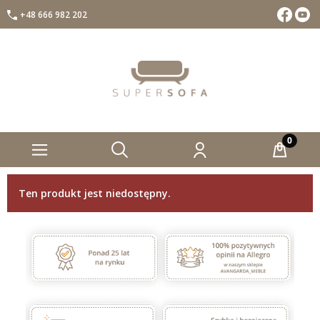
+48 666 982 202
Facebook
Insta
Ten produkt jest niedostępny.