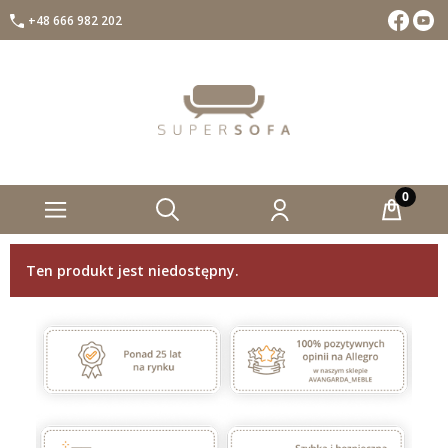
+48 666 982 202
Facebook
Insta
Ten produkt jest niedostępny.