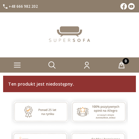
+48 666 982 202
Facebook
Insta
Ten produkt jest niedostępny.